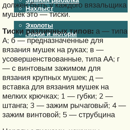
должен быть у каждого вязальщика
Нахлыст
мушек это — тиски.
Снаряжение
Эхолоты
Тиски различных типов:
а — типа
Лодки и моторы
А; б — предназначенные для
Узлы
вязания мушек на руках; в —
Рецепты
усовершенствованные, типа АА; г
Разное
— с винтовым зажимом для
вязания крупных мушек; д —
Меню
вставка для вязания мушек на
мелких крючках; 1 — губки; 2 —
штанга; 3 — зажим рычаговый; 4 —
зажим винтовой; 5 — струбцина