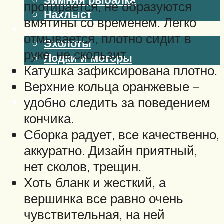
протирается, не образуются
Нахлыст
вмятины со временем. Легко
Снаряжение
отмывается, плотно сидит в
Эхолоты
руке, не скользит.
Лодки и моторы
Катушка зафиксирована плотно.
Узлы
Верхние кольца оранжевые –
Рецепты
Разное
удобно следить за поведением
кончика.
Сборка радует, все качественно,
Меню
аккуратно. Дизайн приятный,
нет сколов, трещин.
Хоть бланк и жесткий, а
вершинка все равно очень
чувствительная, на ней