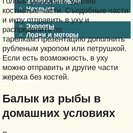
Головы разобрать, удалив
Нахлыст
костистые части. Съедобные части
Снаряжение
и икру отправить в уху и
Эхолоты
распределить по
Лодки и моторы
тарелкам.Презентацию дополнить
Узлы
рубленым укропом или петрушкой.
Рецепты
Если есть возможность, в уху
Разное
можно отправить и другие части
жереха без костей.
Меню
Балык из рыбы в
домашних условиях