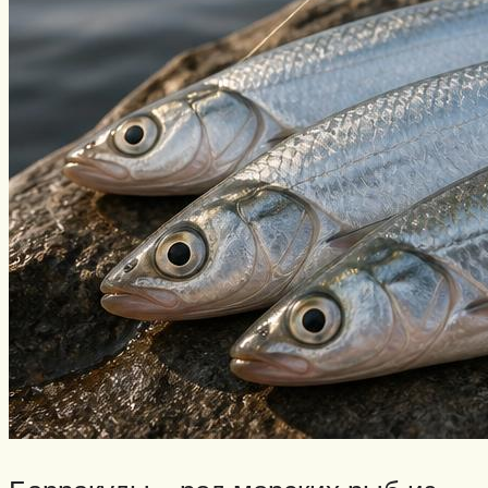
Нахлыст
Снаряжение
Эхолоты
Лодки и моторы
Узлы
Рецепты
Разное
Меню