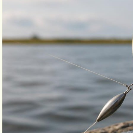
Уклейка
Фидер
Форель
Хариус
Чавыча
Чехонь
Щука
Стерлядь
Семга
Снасти
Спиннинг
Блесна
Воблеры
Поплавок
Виды ловли
Зимняя рыбалка