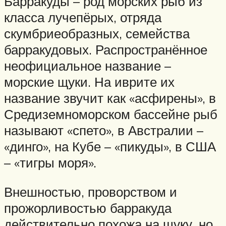
Барракуды – род морских рыб из
класса лучепёрых, отряда
скумбриеобразных, семейства
барракудовых. Распространённое
неофициальное название –
морские щуки. На иврите их
название звучит как «асфирены», в
Средиземноморском бассейне рыб
называют «спето», в Австралии –
«динго», на Кубе – «пикуды», в США
– «тигры моря».
Внешностью, проворством и
прожорливостью барракуда
действительно похожа на щуку, но