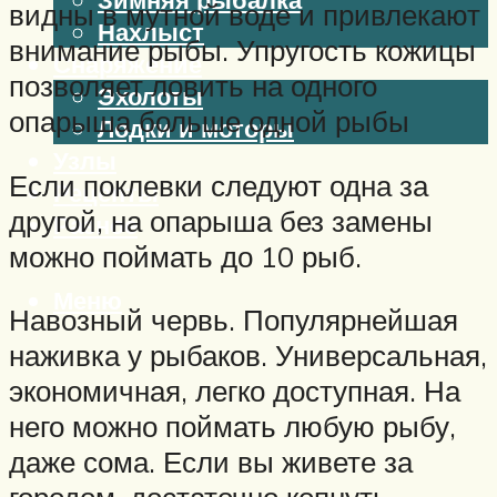
видны в мутной воде и привлекают
Нахлыст
внимание рыбы. Упругость кожицы
Снаряжение
позволяет ловить на одного
Эхолоты
опарыша больше одной рыбы
Лодки и моторы
Узлы
Если поклевки следуют одна за
Рецепты
другой, на опарыша без замены
Разное
можно поймать до 10 рыб.
Меню
Навозный червь. Популярнейшая
наживка у рыбаков. Универсальная,
экономичная, легко доступная. На
него можно поймать любую рыбу,
даже сома. Если вы живете за