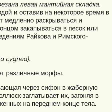
резана левая мантийная складка.
дой и оставив на некоторое время в
ут медленно раскрываться и
онцом закапываться в песок или
ведениям Райкова и Римского-
a cygnea).
еет различные морфы.
упающая через сифон в жаберную
ллюск заглатывает их, загоняя в
женных на переднем конце тела.