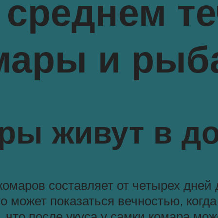
 среднем те
мары и рыб
ры живут в д
омаров составляет от четырех дней 
то может показаться вечностью, когд
, что после укуса у самки комара мож