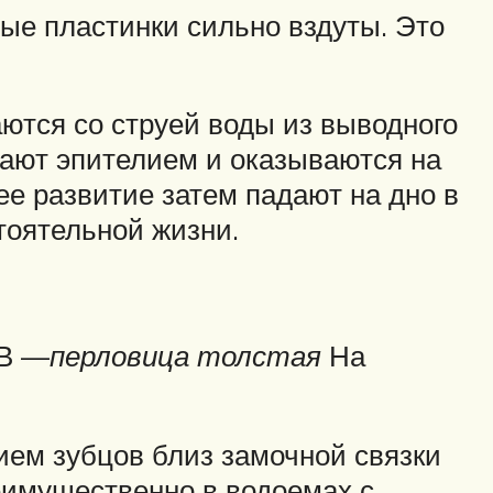
ые пластинки сильно вздуты. Это
ются со струей воды из выводного
тают эпителием и оказываются на
ее развитие затем падают на дно в
тоятельной жизни.
В —
перловица толстая
На
ием зубцов близ замочной связки
реимущественно в водоемах с