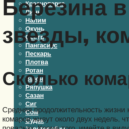
Березина в
Красноперка
Линь
Налим
звезды, ко
Окунь
Осетр
Пангасиус
Пескарь
Плотва
Ротан
Сколько кома
Вьюн
Ряпушка
Сазан
Сиг
Средняя продолжительность жизни к
Сом
комаров живут около двух недель, ч
Судак
повадках. Кроме того, имейте в виду
Толстолобик