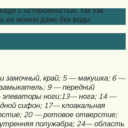
надо с осторожностью, так как
ть их можно даже без воды,
ли замочный, край; 5 — макушка; 6 —
-замыкатель; 9 — передний
 элеваторы ноги;
13
— нога; 14 —
одной сифон; 17— клоакальная
рстие; 20 — ротовое отверстие;
нутренняя полужабра; 24— область