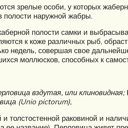
ются зрелые особи, у которых жаберн
 в полости наружной жабры.
аберной полости самки и выбрасыва
ляются к коже различных рыб, обрас
ько недель, совершая свое дальнейш
ихся моллюсков, способных к самос
ерловица вздутая, или клиновидная;
вица (Unio pictorum),
й и толстостенной раковиной и налич
да ее название). Перловица живет п