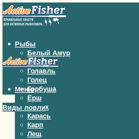
Рыбы
Белый Амур
Бычок
Голавль
Голец
Горбуша
Меню
Ёрш
Жерех
Виды ловли
Карась
Карп
Лещ