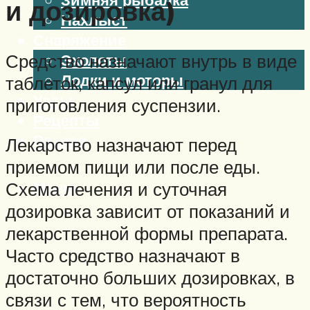
и дозировка)
Нахлыст
Снаряжение
Средство назначают внутрь в виде
Эхолоты
Лодки и моторы
таблеток, капсул или гранул для
Узлы
приготовления суспензии.
Рецепты
Разное
Лекарство назначают перед
приемом пищи или после еды.
Меню
Схема лечения и суточная
дозировка зависит от показаний и
лекарственной формы препарата.
Часто средство назначают в
достаточно больших дозировках, в
связи с тем, что вероятность