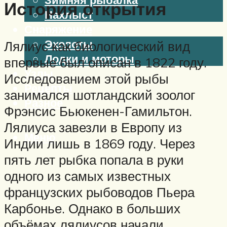
История открытия
Нахлыст
Снаряжение
Эхолоты
Лялиус как биологический вид
Лодки и моторы
впервые был описан в 1822 году.
Узлы
Исследованием этой рыбы
Рецепты
занимался шотландский зоолог
Разное
Фрэнсис Бьюкенен-Гамильтон.
Лялиуса завезли в Европу из
Меню
Индии лишь в 1869 году. Через
пять лет рыбка попала в руки
одного из самых известных
французских рыбоводов Пьера
Карбонье. Однако в больших
объёмах лялиусов начали