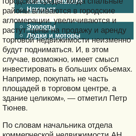
городской среды, когда спальные
Нахлыст
районы вливаются в городские
Снаряжение
агломерации, увеличиваются и
Эхолоты
растут, цены на продажу и аренду
Лодки и моторы
торговой недвижимости неизменно
Узлы
будут подниматься. И, в этом
Рецепты
случае, возможно, имеет смысл
Разное
инвестировать в больших объемах.
Например, покупать не часть
Меню
площадей в торговом центре, а
здание целиком», — отметил Петр
Тюнев.
По словам начальника отдела
коммерческой недвижимости АН