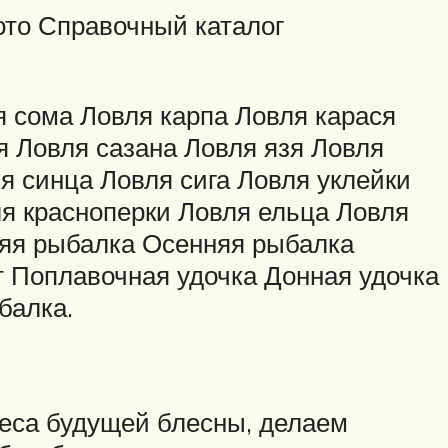
ото Справочный каталог
 сома Ловля карпа Ловля карася
 Ловля сазана Ловля язя Ловля
я синца Ловля сига Ловля уклейки
ля красноперки Ловля ельца Ловля
няя рыбалка Осенняя рыбалка
т Поплавочная удочка Донная удочка
балка.
 веса будущей блесны, делаем