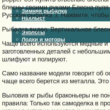
Виды ловли
блесны своими руками Блесна пуля
Зимняя рыбалка
Русская рыбалка 3. Нажмите, чтобы 
Нахлыст
Снаряжение
Рыбалка видео: Вертикальное блесн
Эхолоты
Лодки и моторы
Чаще всего используются медные и 
Узлы
заготовленных деталей с небольшим
Рецепты
шлифуют и полируют.
Разное
Само название модели говорит об 
Меню
чаще всего берется из металла. Это
Выловив кг рыбы браконьеры не по
правила: Только так самоделка в пр