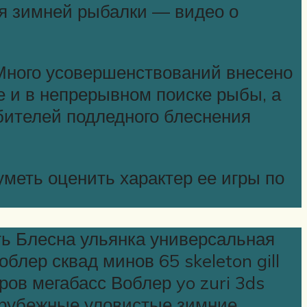
я зимней рыбалки — видео о
 Много усовершенствований внесено
е и в непрерывном поиске рыбы, а
бителей подледного блеснения
меть оценить характер ее игры по
ть Блесна ульянка универсальная
лер сквад минов 65 skeleton gill
ров мегабасс Воблер yo zuri 3ds
Зарубежные уловистые зимние