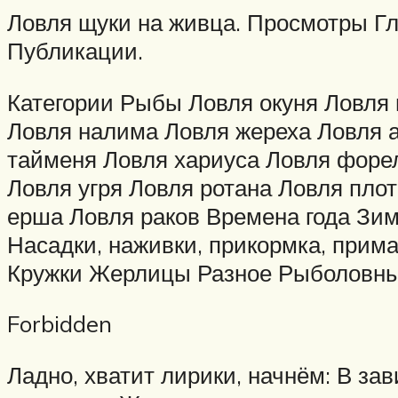
Ловля щуки на живца. Просмотры Гл
Публикации.
Категории Рыбы Ловля окуня Ловля 
Ловля налима Ловля жереха Ловля а
тайменя Ловля хариуса Ловля форел
Ловля угря Ловля ротана Ловля пло
ерша Ловля раков Времена года Зи
Насадки, наживки, прикормка, прим
Кружки Жерлицы Разное Рыболовные
Forbidden
Ладно, хватит лирики, начнём: В за