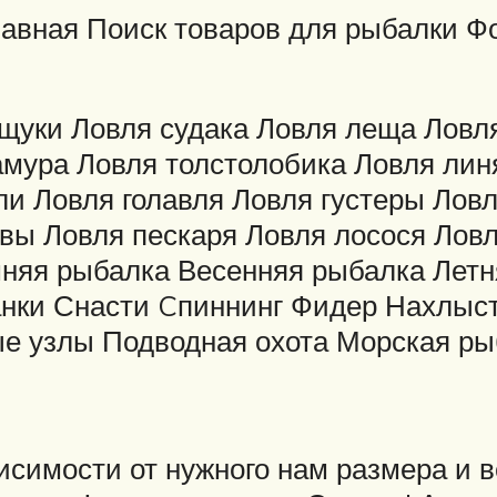
авная Поиск товаров для рыбалки Ф
щуки Ловля судака Ловля леща Ловля
мура Ловля толстолобика Ловля линя
и Ловля голавля Ловля густеры Ловл
твы Ловля пескаря Ловля лосося Лов
мняя рыбалка Весенняя рыбалка Лет
анки Снасти Cпиннинг Фидер Нахлыс
 узлы Подводная охота Морская ры
висимости от нужного нам размера и