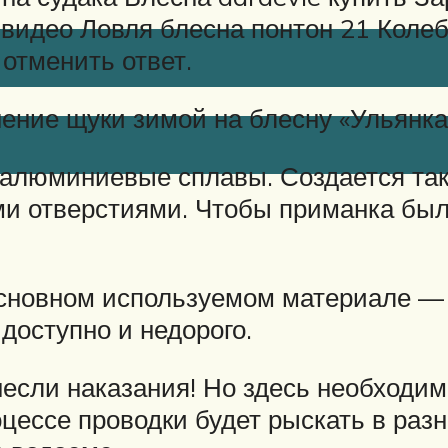
 видео Ловля блесна понтон 21 Коле
отменить ответ.
ение щуки зимой на блесну «Ульянка
алюминиевые сплавы. Создается так
и отверстиями. Чтобы приманка была
основном используемом материале — 
 доступно и недорого.
несли наказания! Но здесь необходи
оцессе проводки будет рыскать в раз