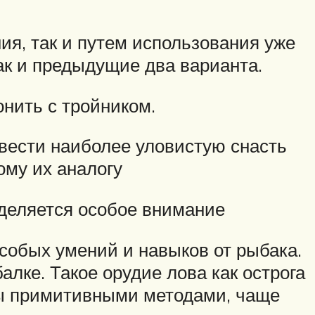
ия, так и путем использования уже
ак и предыдущие два варианта.
нить с тройником.
звести наиболее уловистую снасть
ому их аналогу
уделяется особое внимание
особых умений и навыков от рыбака.
лке. Такое орудие лова как острога
ты примитивными методами, чаще