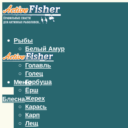
Рыбы
Белый Амур
Бычок
Голавль
Голец
Горбуша
Меню
Ёрш
Жерех
Блесна
Карась
Карп
Лещ