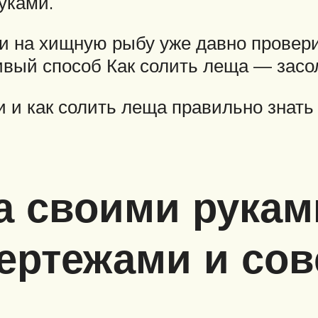
уками.
и на хищную рыбу уже давно провери
вый способ Как солить леща — засо
и и как солить леща правильно знат
а своими рука
чертежами и со