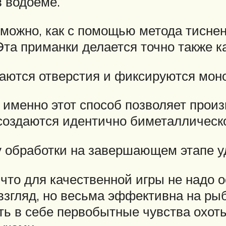
в водоеме.
зможно, как с помощью метода тиснен
а приманки делается точно также к
ваются отверстия и фиксируются моно
о именно этот способ позволяет прои
создаются идентично биметаллическ
су обработки на завершающем этапе 
что для качественной игры не надо 
згляд, но весьма эффективна на рыба
ь в себе первобытные чувства охо