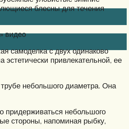
блющиеся блесны для течения
» видео
ая самоделка с двух одинаково
 эстетически привлекательной, ее
трубе небольшого диаметра. Она
мо придерживаться небольшого
ные стороны, напоминая рыбку,