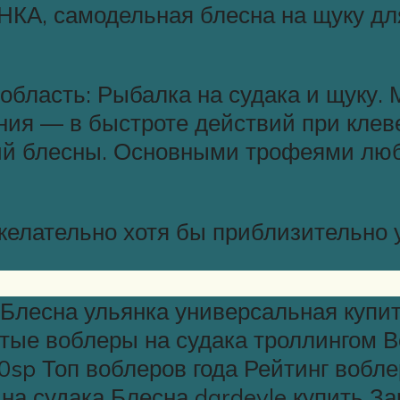
НКА, самодельная блесна на щуку дл
область: Рыбалка на судака и щуку.
ения — в быстроте действий при клев
ний блесны. Основными трофеями лю
елательно хотя бы приблизительно у
 Блесна ульянка универсальная купи
ые воблеры на судака троллингом Воб
80sp Топ воблеров года Рейтинг вобле
 на судака Блесна dardevle купить 