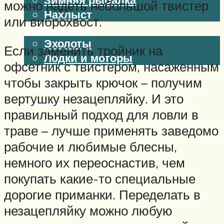
можно надеть небольшой твистер
Нахлыст
или виброхвост.
Снаряжение
Эхолоты
Если заменить тройник на
Лодки и моторы
офсетник с твистером, насаженным
Узлы
чтобы закрыть крючок – получим
Рецепты
вертушку незацепляйку. И это
Разное
правильный подход для ловли в
траве – лучше применять заведомо
Меню
рабочие и любимые блесны,
немного их переоснастив, чем
покупать какие-то специальные
дорогие приманки. Переделать в
незацепляйку можно любую