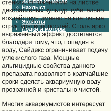
стенках, отложениями на листве
Нахлыст
декоративных культур, губительно
Снаряжение
воздействуя именно на клеточные
Эхолоты
структуры водорослей. Столь ярко
Лодки и моторы
выраженный эффект достигается
Узлы
благодаря тому, что, попадая в
Рецепты
воду, Сайдекс ограничивает подачу
Разное
углекислого газа. Мощные
альгицидные свойства данного
Меню
препарата позволяют в кратчайшие
сроки сделать аквариумную воду
прозрачной и кристально чистой.
Многих аквариумистов интересует