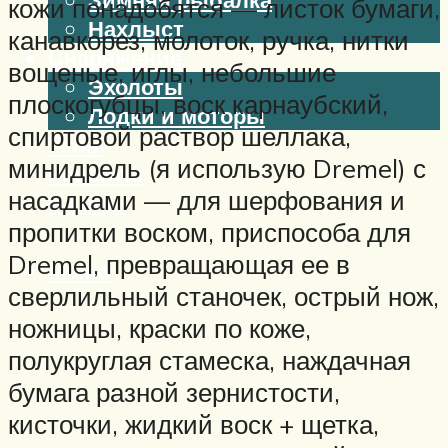
кожи понадобятся — листок бумаги,
Нахлыст
канавкорез, молоток, ручка, нитки
Снаряжение
вощеные, иглы, небольшие
Эхолоты
плоскогубцы, воск карнаубский,
Лодки и моторы
спиртовой раствор шеллака,
Узлы
минидрель (я использую Dremel) с
Рецепты
насадками — для шерфования и
Разное
пропитки воском, приспособа для
Dremel, превращающая ее в
Меню
сверлильный станочек, острый нож,
ножницы, краски по коже,
полукруглая стамеска, наждачная
бумага разной зернистости,
кисточки, жидкий воск + щетка,