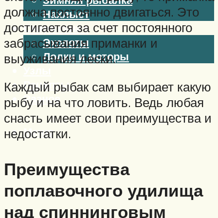
должна постоянно двигаться. Это
Нахлыст
достигается за счет постоянного
Снаряжение
Эхолоты
забрасывания приманки и
Лодки и моторы
выуживания лески.
Узлы
Рецепты
Каждый рыбак сам выбирает какую
Разное
рыбу и на что ловить. Ведь любая
снасть имеет свои преимущества и
Меню
недостатки.
Преимущества
поплавочного удилища
над спиннинговым