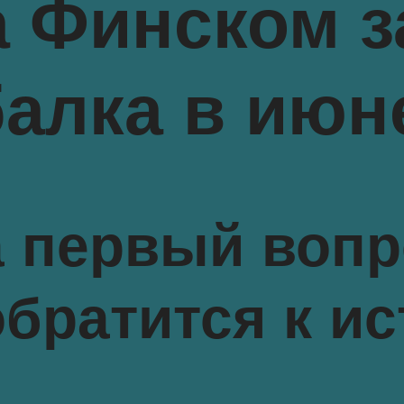
 Финском з
алка в июн
а первый вопр
братится к ис