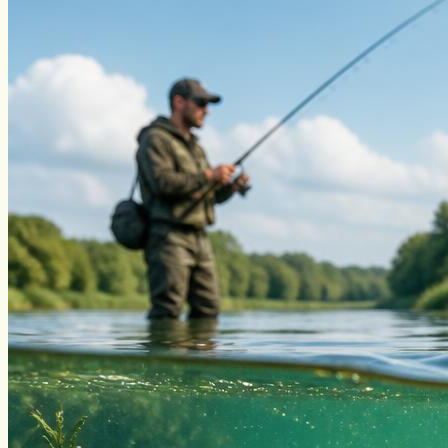
Виды ловли
Зимняя рыбалка
Нахлыст
Снаряжение
Эхолоты
Лодки и моторы
Узлы
Рецепты
Разное
Меню