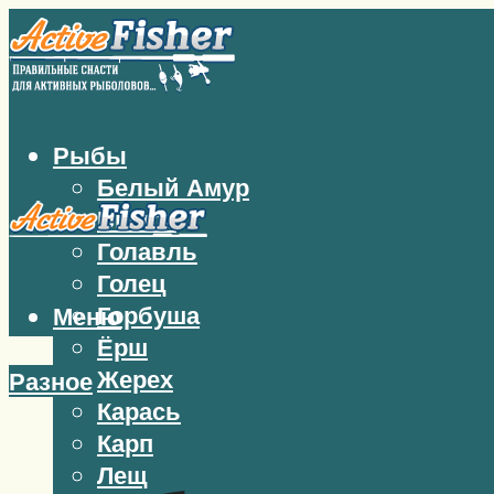
Рыбы
Белый Амур
Бычок
Голавль
Голец
Горбуша
Меню
Ёрш
Жерех
Разное
Карась
Карп
Лещ