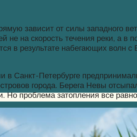
ямую зависит от силы западного вет
 не на скорость течения реки, а в п
ся в результате набегающих волн с 
и в Санкт-Петербурге предпринимал
островов города. Берега Невы отсып
 Но проблема затопления все равно