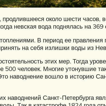
, продлившееся около шести часов, в
когда невская вода поднялась на 369
атоплениями. В период ее правления
инять на себя излишки воды из Невы
стоятельность этих мер. Тогда урове
 500 человек. Многие утонувшие так
Это наводнение вошло в историю Сан
их наводнений Санкт-Петербурга явл
оды. Так в катастрофе 1824 года от