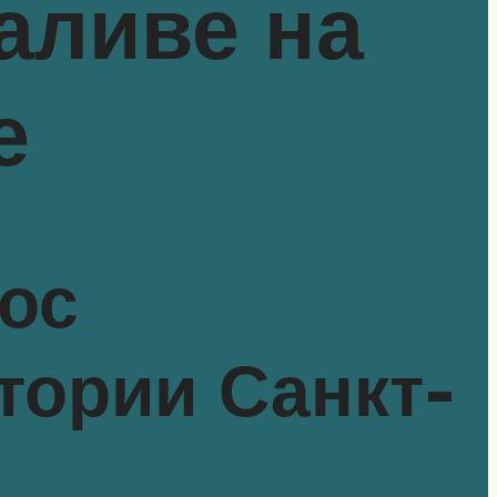
аливе на
е
ос
тории Санкт-