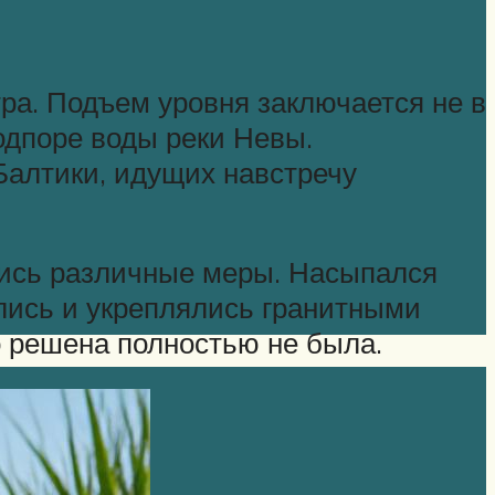
ра. Подъем уровня заключается не в
одпоре воды реки Невы.
Балтики, идущих навстречу
ись различные меры. Насыпался
ались и укреплялись гранитными
 решена полностью не была.