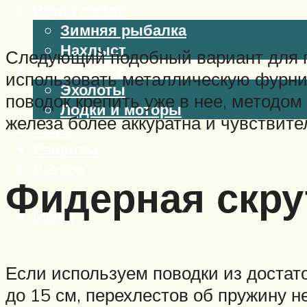
Виды ловли
Зимняя рыбалка
Нахлыст
Следующий подобный вариант для п
Снаряжение
использовать металлическую фурниту
Эхолоты
поводок крепить уже в нее, методом
Лодки и моторы
железа более аккуратна и чувствите
Узлы
Рецепты
Разное
Фидерная скру
Меню
Если используем поводки из достаточ
до 15 см, перехлестов об пружину не