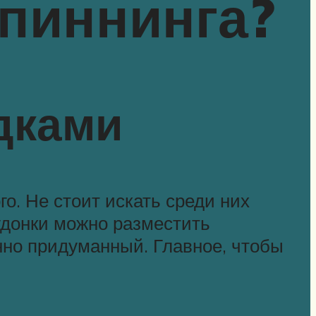
спиннинга?
дками
о. Не стоит искать среди них
удонки можно разместить
нно придуманный. Главное, чтобы