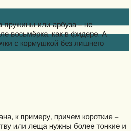
 пружины или арбуза – не
ле восьмёрка, как в фидере. А
очки с кормушкой без лишнего
ана, к примеру, причем короткие –
лотву или леща нужны более тонкие и