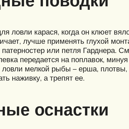
дные поводки
ля ловли карася, когда он клюет вял
ичает, лучше применять глухой монта
 патерностер или петля Гарднера. См
левка передается на поплавок, минуя
 ловли мелкой рыбы – ерша, плотвы,
ть наживку, а трепят ее.
ные оснастки