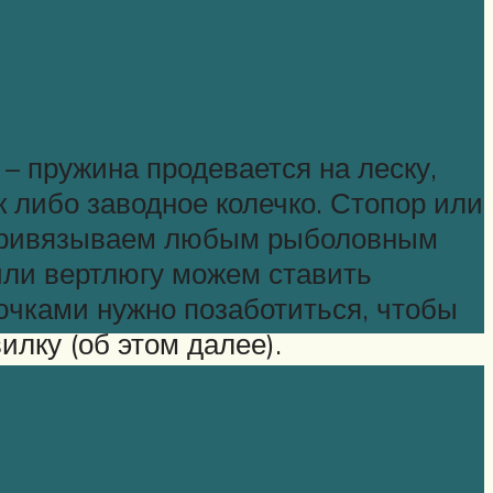
– пружина продевается на леску,
к либо заводное колечко. Стопор или
к привязываем любым рыболовным
 или вертлюгу можем ставить
рючками нужно позаботиться, чтобы
илку (об этом далее).