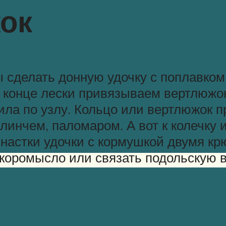
ок
 сделать донную удочку с поплавком 
а конце лески привязываем вертлюжо
била по узлу. Кольцо или вертлюжо
линчем, паломаром. А вот к колечку
снастки удочки с кормушкой двумя к
 коромысло или связать подольскую в