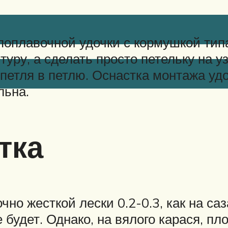
оплавочной удочки с кормушкой типа
ру, а сделать просто петельку на уз
 петля в петлю. Оснастка монтажа уд
льна.
тка
но жесткой лески 0.2-0.3, как на саз
 будет. Однако, на вялого карася, п