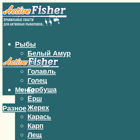
Рыбы
Белый Амур
Бычок
Голавль
Голец
Горбуша
Меню
Ёрш
Жерех
Разное
Карась
Карп
Лещ