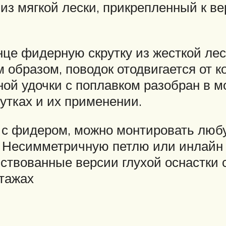
из мягкой лески, прикрепленный к ве
онце фидерную скрутку из жесткой ле
м образом, поводок отодвигается от к
ной удочки с поплавком разобран в м
утках и их применении.
м с фидером, можно монтировать люб
 Несимметричную петлю или инлайн 
нствованные версии глухой оснастки
тажах