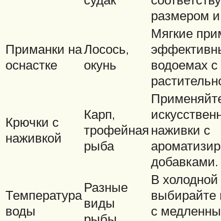
размером и
Мягкие при
Приманки на
Лосось,
эффективн
оснастке
окунь
водоемах с 
растительн
Применяйт
Карп,
искусствен
Крючки с
трофейная
наживки с
наживкой
рыба
ароматизи
добавками.
В холодной
Разные
Температура
выбирайте 
виды
воды
с медленн
рыбы