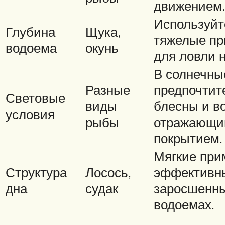
движением.
Используйт
Глубина
Щука,
тяжелые пр
водоема
окунь
для ловли н
В солнечны
Разные
предпочтит
Световые
виды
блесны и в
условия
рыбы
отражающ
покрытием.
Мягкие при
Структура
Лосось,
эффективн
дна
судак
заросшенн
водоемах.