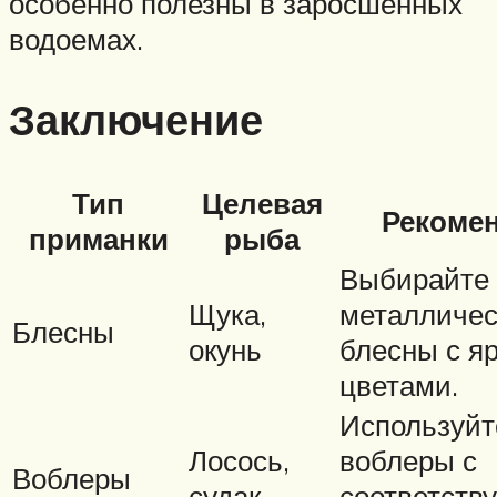
особенно полезны в заросшенных
водоемах.
Заключение
Тип
Целевая
Рекоме
приманки
рыба
Выбирайте
Щука,
металличес
Блесны
окунь
блесны с я
цветами.
Используйт
Лосось,
воблеры с
Воблеры
судак
соответст