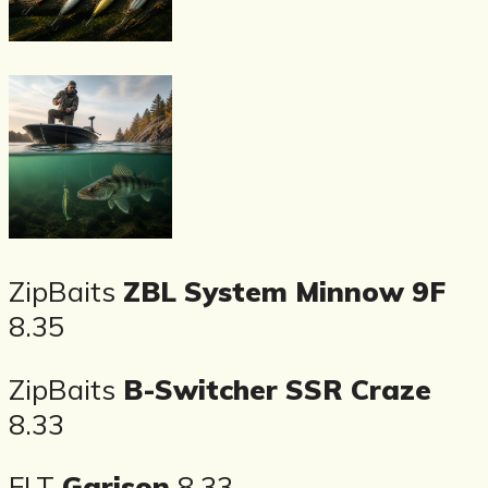
ZipBaits
ZBL System Minnow 9F
8.35
ZipBaits
B-Switcher SSR Craze
8.33
FLT
Garison
8.33