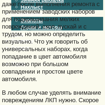
даже после выполнения ремонта с
Нахлыст
применением заводских наборов
Снаряжение
для подкрашивания мелких
Эхолоты
повреждений, скол, пускай и с
Лодки и моторы
трудом, но можно определить
Узлы
Рецепты
визуально. Что уж говорить об
Разное
универсальных наборах, когда
попадание в цвет автомобиля
Меню
возможно при большом
совпадении и простом цвете
автомобиля.
В любом случае уделять внимание
повреждениям ЛКП нужно. Скорое