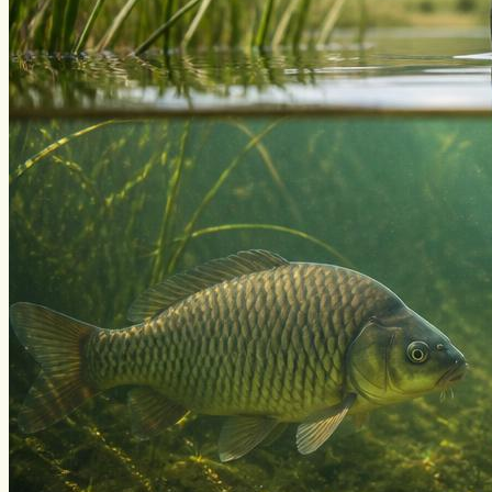
Нахлыст
Снаряжение
Эхолоты
Лодки и моторы
Узлы
Рецепты
Разное
Меню