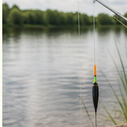
Уклейка
Фидер
Форель
Хариус
Чавыча
Чехонь
Щука
Стерлядь
Семга
Снасти
Спиннинг
Блесна
Воблеры
Поплавок
Виды ловли
Зимняя рыбалка