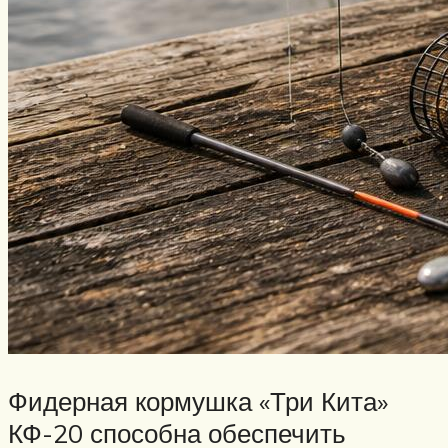
Нахлыст
Снаряжение
Эхолоты
Лодки и моторы
Узлы
Рецепты
Разное
Меню
Фидерная кормушка «Три Кита»
КФ-20 способна обеспечить