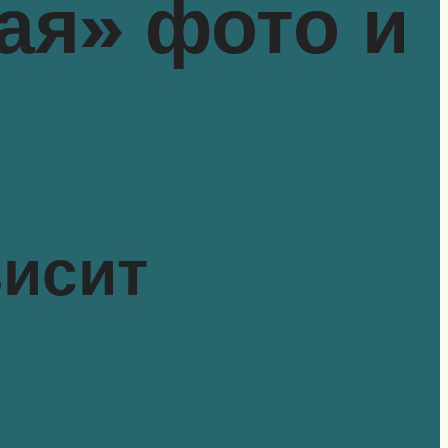
ая» фото и
висит