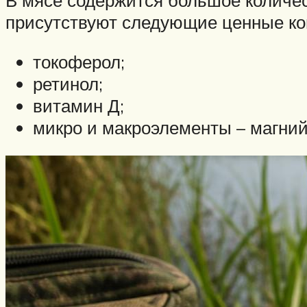
В мясе содержится большое количес
присутствуют следующие ценные ко
токоферол;
ретинол;
витамин Д;
микро и макроэлементы – магний,