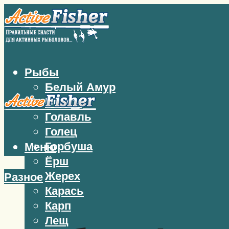
Рыбы
Белый Амур
Бычок
Голавль
Голец
Горбуша
Меню
Ёрш
Жерех
Разное
Карась
Карп
Лещ