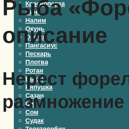
Рыба «Фор
Красноперка
Линь
Налим
описание
Окунь
Осетр
Пангасиус
Пескарь
Плотва
Ротан
Нерест форел
Вьюн
Ряпушка
размножение
Сазан
Сиг
Сом
Судак
Толстолобик