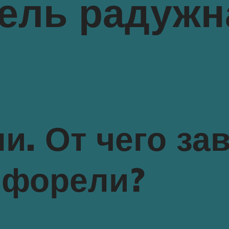
ель радужн
и. От чего за
 форели?