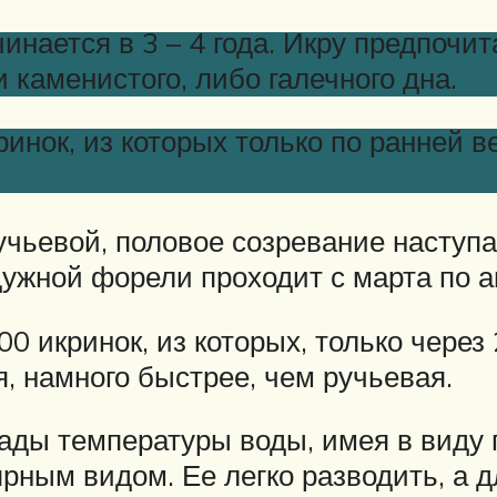
инается в 3 – 4 года. Икру предпочи
 каменистого, либо галечного дна.
ринок, из которых только по ранней 
учьевой, половое созревание наступае
дужной форели проходит с марта по а
00 икринок, из которых, только через
я, намного быстрее, чем ручьевая.
пады температуры воды, имея в виду 
ным видом. Ее легко разводить, а дл