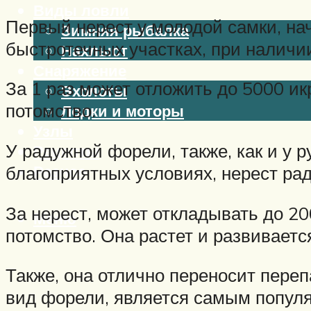
Виды ловли
Первый нерест у молодой самки, нач
Зимняя рыбалка
быстротечных участках, при наличии
Нахлыст
Снаряжение
За 1 раз может отложить до 5000 ик
Эхолоты
потомство.
Лодки и моторы
Узлы
У радужной форели, также, как и у р
Рецепты
Разное
благоприятных условиях, нерест ра
За нерест, может откладывать до 20
Меню
потомство. Она растет и развиваетс
Также, она отлично переносит пере
вид форели, является самым популяр