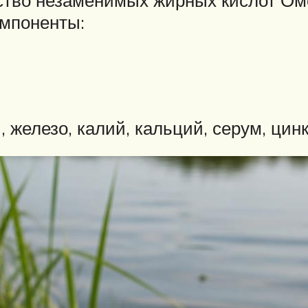
тво незаменимых жирных кислот Омег
мпоненты:
 железо, калий, кальций, серум, цин