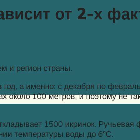
висит от 2-х фак
м и регион страны.
год, а именно: с декабря по февраль,
х около 100 метров, и поэтому не т
кладывает 1500 икринок. Ручьевая фо
ении температуры воды до 6°С.