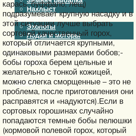
карась, буффало, лещ)
Нахлыст
подразумевает крупную насадку и в
Снаряжение
этой ситуации лучше выбрать
Эхолоты
сортовой качественный горох,
Лодки и моторы
который отличается крупными,
Узлы
одинаковыми размерами бобов;-
Рецепты
бобы гороха берем цельные и
Разное
желательно с тонкой кожицей,
можно слегка сморщенные – это не
Меню
проблема, после приготовления они
расправятся и «надуются).Если в
сортовых горошинах случайно
попадаются темные бобы пелюшки
(кормовой полевой горох, который