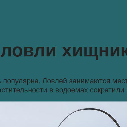
 ловли хищни
ь популярна. Ловлей занимаются мес
астительности в водоемах сократили 