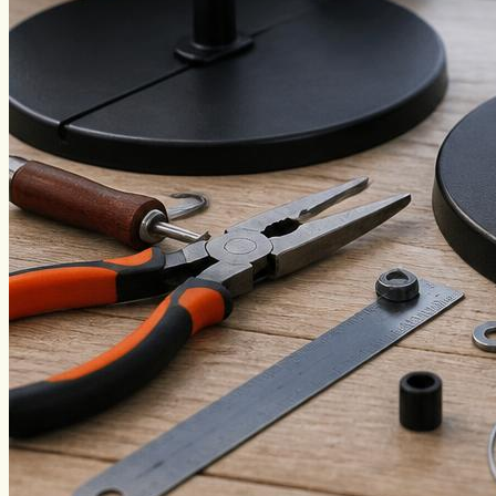
Виды ловли
Зимняя рыбалка
Нахлыст
Снаряжение
Эхолоты
Лодки и моторы
Узлы
Рецепты
Разное
Меню