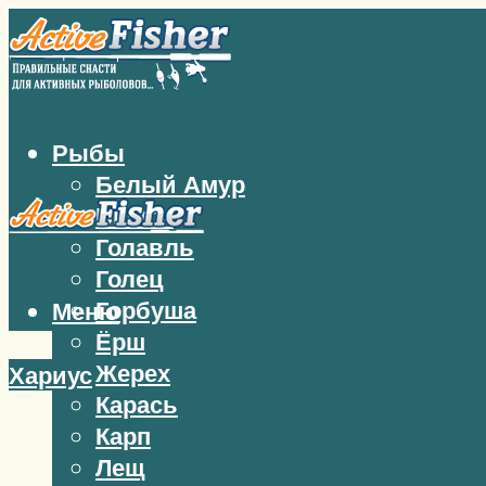
Рыбы
Белый Амур
Бычок
Голавль
Голец
Горбуша
Меню
Ёрш
Жерех
Хариус
Карась
Карп
Лещ