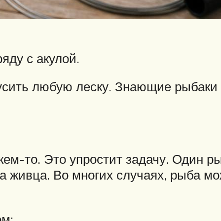
яду с акулой.
усить любую леску. Знающие рыбаки
ем-то. Это упростит задачу. Один р
а живца. Во многих случаях, рыба мож
:
ом;