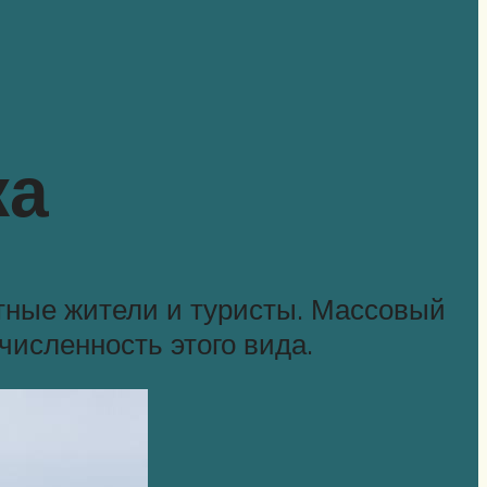
ка
тные жители и туристы. Массовый
численность этого вида.