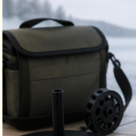
Угорь
Уклейка
Фидер
Форель
Хариус
Чавыча
Чехонь
Щука
Стерлядь
Семга
Снасти
Спиннинг
Блесна
Воблеры
Поплавок