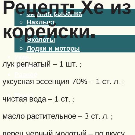
Рецепт: Хе из
Виды ловли
Зимняя рыбалка
Нахлыст
корейски.
Снаряжение
Эхолоты
Лодки и моторы
Узлы
лук репчатый – 1 шт. ;
Рецепты
Разное
уксусная эссенция 70% – 1 ст. л. ;
Меню
чистая вода – 1 ст. ;
масло растительное – 3 ст. л. ;
перец черный молотый – по вкусу