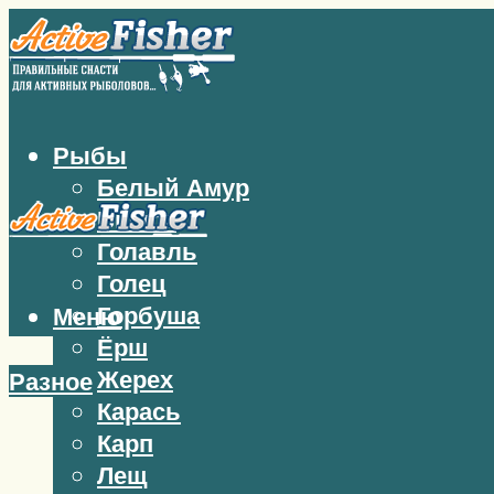
Рыбы
Белый Амур
Бычок
Голавль
Голец
Горбуша
Меню
Ёрш
Жерех
Разное
Карась
Карп
Лещ