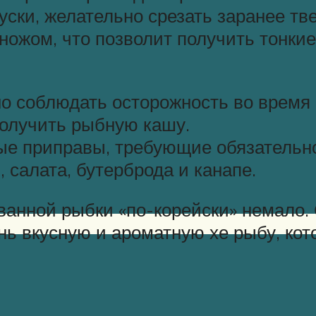
уски, желательно срезать заранее тв
ожом, что позволит получить тонкие
но соблюдать осторожность во врем
получить рыбную кашу.
ые приправы, требующие обязательног
, салата, бутерброда и канапе.
ванной рыбки «по-корейски» немало.
нь вкусную и ароматную хе рыбу, ко