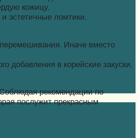
ердую кожицу.
 и эстетичные ломтики.
я перемешивания. Иначе вместо
о добавления в корейские закуски.
 Соблюдая рекомендации по
торая послужит прекрасным