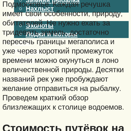
Подмосковье. Каждая речушка
Нахлыст
имеет свои особенности, природу,
Снаряжение
обитателей. Не нужно ехать за
Эхолоты
тридевять земель, достаточно
Лодки и моторы
пересечь границы мегаполиса и
Узлы
уже через короткий промежуток
Рецепты
Разное
времени можно окунуться в лоно
величественной природы. Десятки
названий рек уже пробуждают
Меню
желание отправиться на рыбалку.
Проведем краткий обзор
близлежащих к столице водоемов.
Стоимость путёвок на