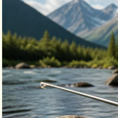
Нахлыст
Снаряжение
Эхолоты
Лодки и моторы
Узлы
Рецепты
Разное
Меню