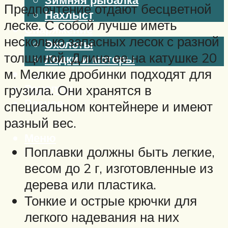
Предпочтение отдают бесцветной
Нахлыст
леске. С собой лучше иметь
Снаряжение
несколько запасных лесок с разной
Эхолоты
толщиной. Длина ее на катушке 20
Лодки и моторы
м. Мелкие дробинки подходят для
Узлы
Рецепты
грузила. Они хранятся в
Разное
специальном контейнере и имеют
разный вес.
Меню
Поплавки должны быть легкие,
весом до 2 г, изготовленные из
дерева или пластика.
Тонкие и острые крючки для
легкого надевания на них