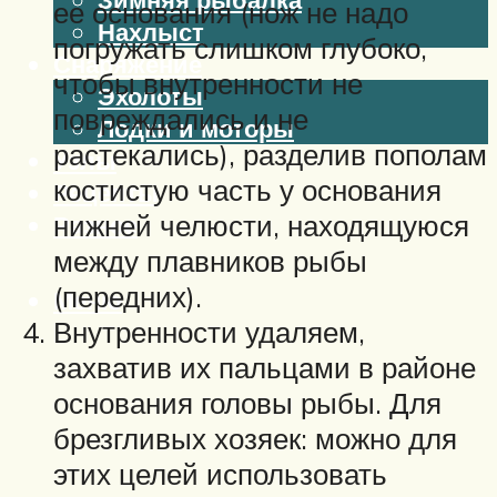
ее основания (нож не надо
Нахлыст
погружать слишком глубоко,
Снаряжение
чтобы внутренности не
Эхолоты
повреждались и не
Лодки и моторы
растекались), разделив пополам
Узлы
костистую часть у основания
Рецепты
нижней челюсти, находящуюся
Разное
между плавников рыбы
(передних).
Меню
Внутренности удаляем,
захватив их пальцами в районе
основания головы рыбы. Для
брезгливых хозяек: можно для
этих целей использовать