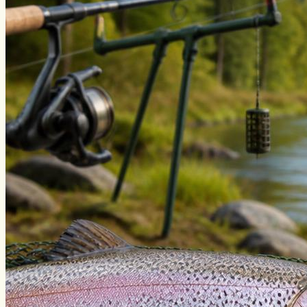
Нахлыст
Снаряжение
Эхолоты
Лодки и моторы
Узлы
Рецепты
Разное
Меню