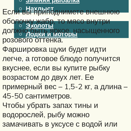
Нахлыст
Если вы приподнимете внешнюю
Снаряжение
оболочку жабр, то мясо внутри
Эхолоты
должно быть яркое, насыщенного
Лодки и моторы
розового оттенка.
Узлы
Фаршировка щуки будет идти
Рецепты
легче, а готовое блюдо получится
Разное
вкуснее, если вы купите рыбку
возрастом до двух лет. Ее
Меню
примерный вес – 1,5-2 кг, а длина –
45-50 сантиметров.
Чтобы убрать запах тины и
водорослей, рыбу можно
замачивать в уксусе с водой или