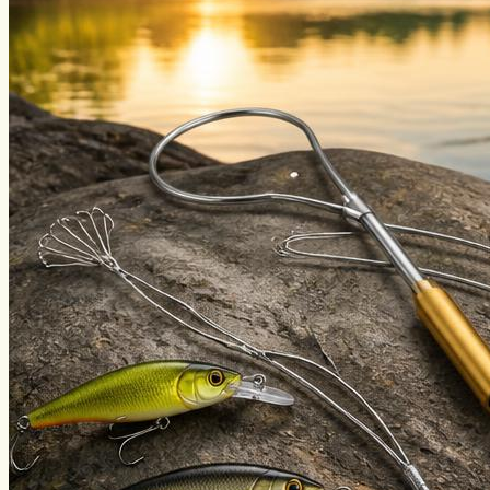
Угорь
Уклейка
Фидер
Форель
Хариус
Чавыча
Чехонь
Щука
Стерлядь
Семга
Снасти
Спиннинг
Блесна
Воблеры
Поплавок