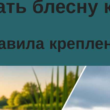
ать блесну 
авила креплен