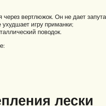
ерез вертлюжок. Он не дает запутат
 ухудшает игру приманки;
таллический поводок.
е:
епления лески