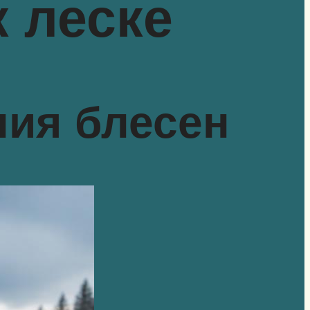
к леске
ия блесен