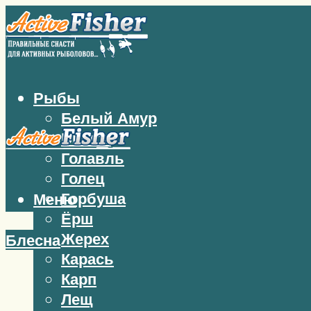
Рыбы
Белый Амур
Бычок
Голавль
Голец
Горбуша
Меню
Ёрш
Жерех
Блесна
Карась
Карп
Лещ