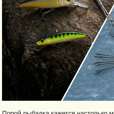
Виды ловли
Зимняя рыбалка
Нахлыст
Снаряжение
Эхолоты
Лодки и моторы
Узлы
Рецепты
Разное
Меню
Порой рыбалка кажется настолько м