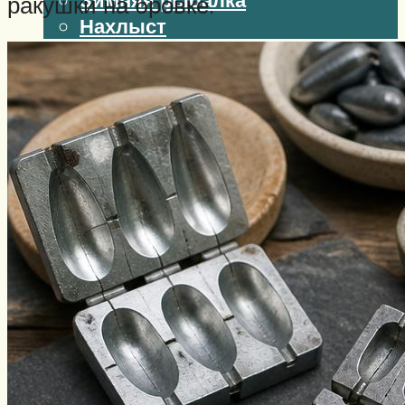
ракушки на бровке.
Нахлыст
Снаряжение
Эхолоты
Лодки и моторы
Узлы
Рецепты
Разное
Меню