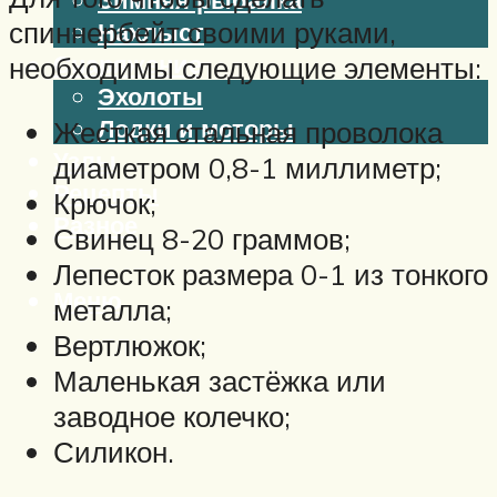
спиннербейт своими руками,
Нахлыст
Снаряжение
необходимы следующие элементы:
Эхолоты
Лодки и моторы
Жесткая стальная проволока
Узлы
диаметром 0,8-1 миллиметр;
Рецепты
Крючок;
Разное
Свинец 8-20 граммов;
Лепесток размера 0-1 из тонкого
Меню
металла;
Вертлюжок;
Маленькая застёжка или
заводное колечко;
Силикон.