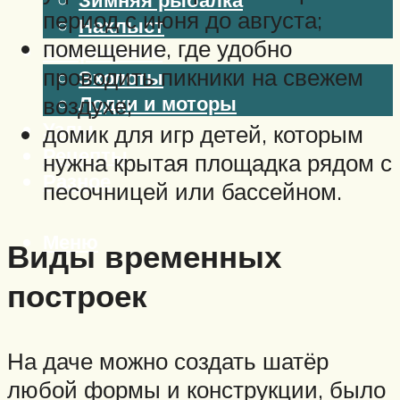
период с июня до августа;
Нахлыст
помещение, где удобно
Снаряжение
проводить пикники на свежем
Эхолоты
Лодки и моторы
воздухе;
Узлы
домик для игр детей, которым
Рецепты
нужна крытая площадка рядом с
Разное
песочницей или бассейном.
Меню
Виды временных
построек
На даче можно создать шатёр
любой формы и конструкции, было