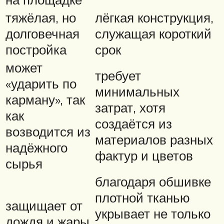
тяжёлая, но
лёгкая конструкция,
долговечная
служащая короткий
постройка
срок
может
требует
«ударить по
минимальных
карману», так
затрат, хотя
как
создаётся из
возводится из
материалов разных
надёжного
фактур и цветов
сырья
благодаря обшивке
плотной тканью
защищает от
укрывает не только
дождя и жары,