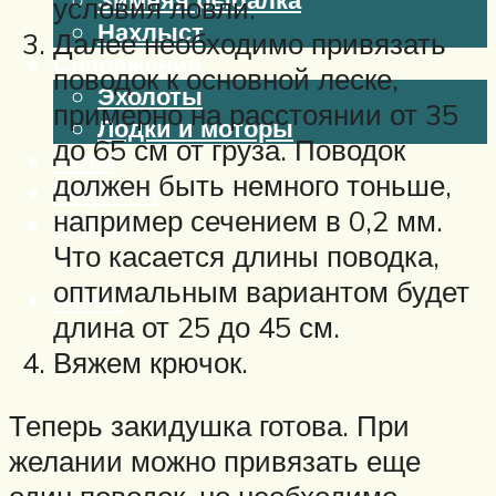
условия ловли.
Нахлыст
Далее необходимо привязать
Снаряжение
поводок к основной леске,
Эхолоты
примерно на расстоянии от 35
Лодки и моторы
до 65 см от груза. Поводок
Узлы
должен быть немного тоньше,
Рецепты
например сечением в 0,2 мм.
Разное
Что касается длины поводка,
оптимальным вариантом будет
Меню
длина от 25 до 45 см.
Вяжем крючок.
Теперь закидушка готова. При
желании можно привязать еще