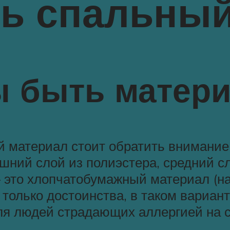
ть спальны
ы быть матер
кой материал стоит обратить вниман
шний слой из полиэстера, средний сл
 это хлопчатобумажный материал (н
олько достоинства, в таком варианте
для людей страдающих аллергией на 