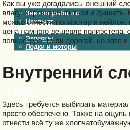
Как вы уже догадались, внешний сл
Виды ловли
влагу, хорошо чиститься и дышать.
Зимняя рыбалка
Нахлыст
можно отнести полиэстер и нейлон. н
Снаряжение
цена намного дешевле полиэстера, 
Эхолоты
полиэстера, то он дорогой, но зато 
Лодки и моторы
Узлы
Рецепты
Внутренний сл
Разное
Меню
Здесь требуется выбирать материал
просто обеспечено. Также на ощупь
отнести всё ту же хлопчатобумажную