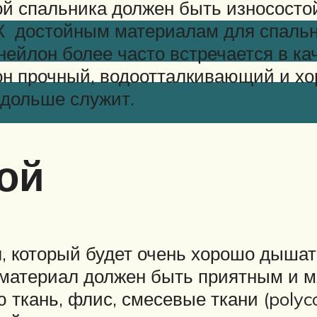
ой спальника должен быть износосто
 К достойным материалам для спальн
ейлон более часто встречается в кач
он прочный, водоотталкивающий и хо
и дольше служит.
ой
, который будет очень хорошо дышат
 материал должен быть приятным и м
 ткань, флис, смесевые ткани (polyco