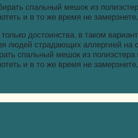
бирать спальный мешок из полиэстер
отеть и в то же время не замерзнете,
олько достоинства, в таком варианте
ля людей страдающих аллергией на 
рать спальный мешок из полиэстера 
теть и в то же время не замерзнете,