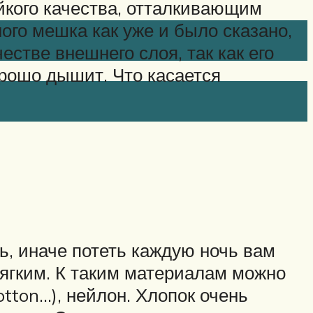
йкого качества, отталкивающим
ого мешка как уже и было сказано,
естве внешнего слоя, так как его
рошо дышит. Что касается
ь, иначе потеть каждую ночь вам
ягким. К таким материалам можно
tton…), нейлон. Хлопок очень