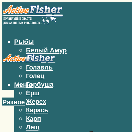
Рыбы
Белый Амур
Бычок
Голавль
Голец
Горбуша
Меню
Ёрш
Жерех
Разное
Карась
Карп
Лещ