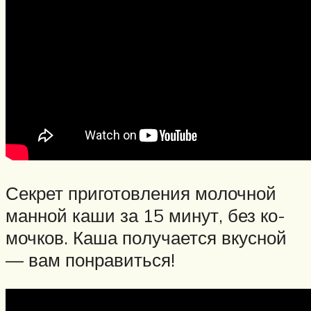
Сек­рет при­готов­ле­ния мо­лоч­ной
ман­ной ка­ши за 15 ми­нут, без ко­
моч­ков. Ка­ша по­луча­ет­ся вкус­ной
— вам пон­ра­вить­ся!