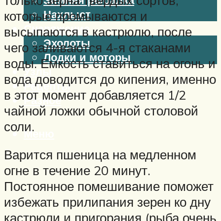
Нахлыст
которые промываются и
Снаряжение
высыпаются в кастрюлю, после
Эхолоты
чего заливаются 4-я стаканами
Лодки и моторы
воды. Емкость ставиться на огонь и
Узлы
вода доводится до кипения, именно
Рецепты
в этот момент добавляется 1/2
Разное
чайной ложки обычной столовой
соли.
Меню
Варится пшеница на медленном
огне в течение 20 минут.
Постоянное помешивание поможет
избежать прилипания зерен ко дну
кастрюли и пригорания (рыба очень