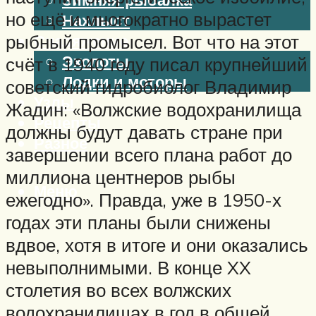
но ещё и многократно вырастет
Нахлыст
рыбный промысел. Вот что на этот
Снаряжение
Эхолоты
счёт в 1940 году писал крупнейший
Лодки и моторы
советский гидробиолог Владимир
Узлы
Жадин: «Волжские водохранилища
Рецепты
должны будут давать стране при
Разное
завершении всего плана работ до
миллиона центнеров рыбы
Меню
ежегодно». Правда, уже в 1950-х
годах эти планы были снижены
вдвое, хотя в итоге и они оказались
невыполнимыми. В конце XX
столетия во всех волжских
водохранилищах в год в общей