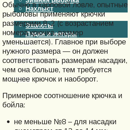
Обычно в карповой ловле, опытные
Нахлыст
рыболовы применяют крючки
Снаряжение
размерами 8-2 (с возрастанием
Эхолоты
номера крючка, размер
Лодки и моторы
уменьшается). Главное при выборе
Узлы
нужного размера — он должен
Рецепты
Разное
соответствовать размерам насадки,
чем она больше, тем требуется
мощнее крючок и наоборот.
Меню
Примерное соотношение крючка и
бойла:
не меньше №8 – для насадки