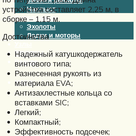
устройства составляет 2,25 м, в
Нахлыст
Снаряжение
сборке – 1,15 м.
Эхолоты
Лодки и моторы
Достоинства
Узлы
Рецепты
Надежный катушкодержатель
Разное
винтового типа;
Разнесенная рукоять из
Меню
материала EVA;
Антизахлестные кольца со
вставками SIC;
Легкий;
Компактный;
Эффективность подсечек;