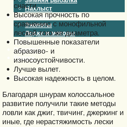
снасти.
Нахлыст
Высокая прочность по
Снаряжение
сравнению с монофильной
Эхолоты
леской того же диаметра.
Лодки и моторы
Узлы
Повышенные показатели
Рецепты
абразиво- и
Разное
износоустойчивости.
Лучше вылет.
Меню
Высокая надежность в целом.
Благодаря шнурам колоссальное
развитие получили такие методы
ловли как джиг, твичинг, джеркинг и
иные, где нерастяжимость лески