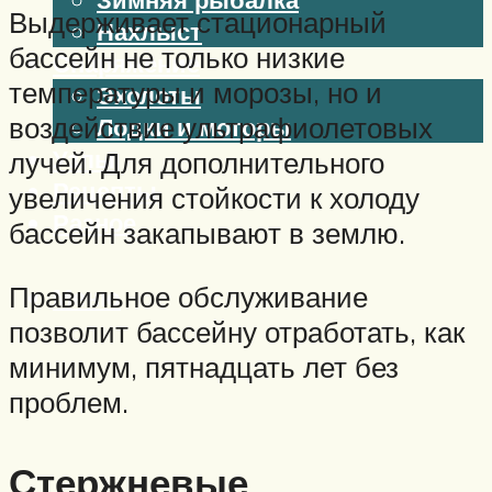
Выдерживает стационарный
Нахлыст
бассейн не только низкие
Снаряжение
температуры и морозы, но и
Эхолоты
воздействие ультрафиолетовых
Лодки и моторы
Узлы
лучей. Для дополнительного
Рецепты
увеличения стойкости к холоду
Разное
бассейн закапывают в землю.
Правильное обслуживание
Меню
позволит бассейну отработать, как
минимум, пятнадцать лет без
проблем.
Стержневые