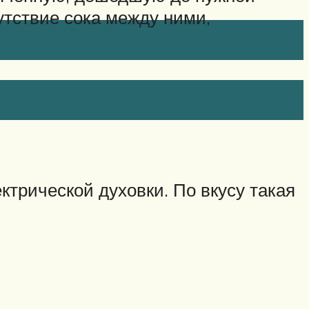
утствие сока между ними,
трической духовки. По вкусу такая