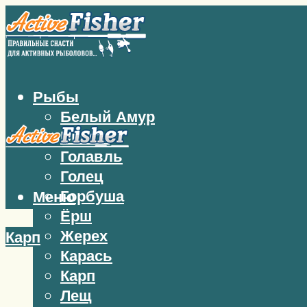
Рыбы
Белый Амур
Бычок
Голавль
Голец
Горбуша
Меню
Ёрш
Жерех
Карп
Карась
Карп
Лещ