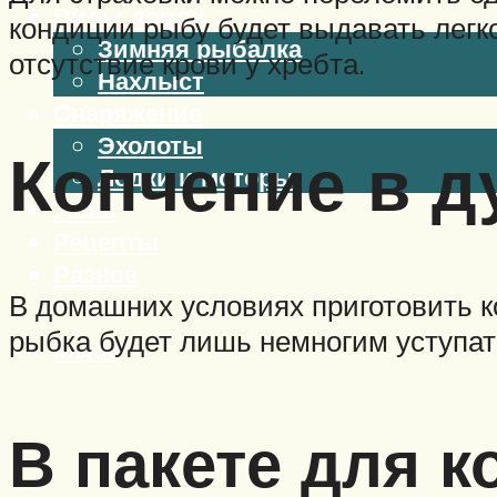
Виды ловли
кондиции рыбу будет выдавать легк
Зимняя рыбалка
отсутствие крови у хребта.
Нахлыст
Снаряжение
Эхолоты
Копчение в д
Лодки и моторы
Узлы
Рецепты
Разное
В домашних условиях приготовить к
рыбка будет лишь немногим уступат
Меню
В пакете для к