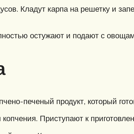
усов. Кладут карпа на решетку и зап
олностью остужают и подают с овощам
а
пчено-печеный продукт, который гот
 копчения. Приступают к приготовле