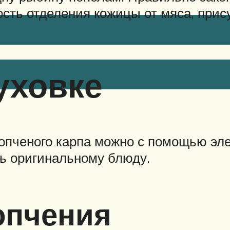
ость отделения кожицы от мяса, прис
уховке
опченого карпа можно с помощью элек
ь оригинальному блюду.
опчения