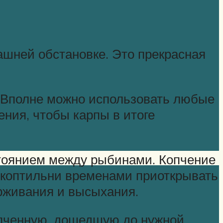
машней обстановке. Это прекрасная
. Вполне можно использовать любые
ения, чтобы карпы в итоге
стоянием между рыбинами. Копчение
у коптильни временами приоткрывать
ерживания и высыхания.
опченную, дошедшую до нужной