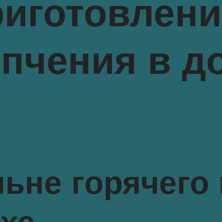
иготовлени
опчения в 
льне горячего
хе