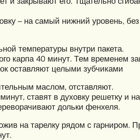
ет и закрывают его. Тщательно сгиба
овку – на самый нижний уровень, бе
ной температуры внутри пакета.
ного карпа 40 минут. Тем временем з
нок оставляют целыми зубчиками
тительным маслом, отставляют.
минут, ставят в духовку решетку и на
ереворачивают дольки фенхеля.
ложив на тарелку рядом с гарниром.
ут.