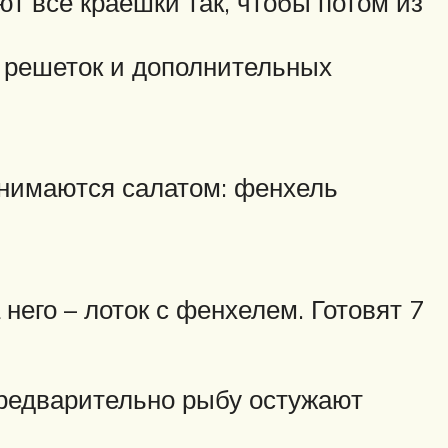
ют все краешки так, чтобы потом из
з решеток и дополнительных
анимаются салатом: фенхель
 него – лоток с фенхелем. Готовят 7
 Предварительно рыбу остужают