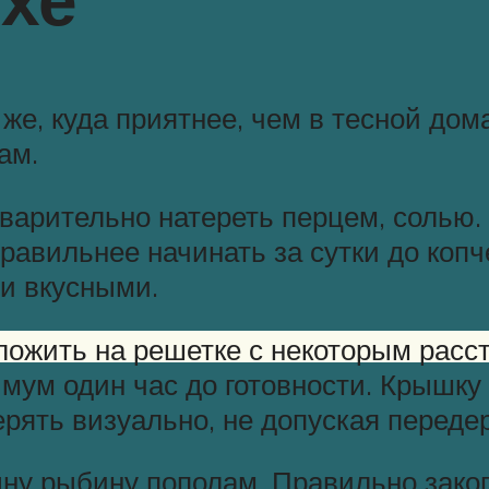
же, куда приятнее, чем в тесной до
ам.
варительно натереть перцем, солью
правильнее начинать за сутки до копч
и вкусными.
зложить на решетке с некоторым рас
имум один час до готовности. Крышк
ерять визуально, не допуская перед
дну рыбину пополам. Правильно зак