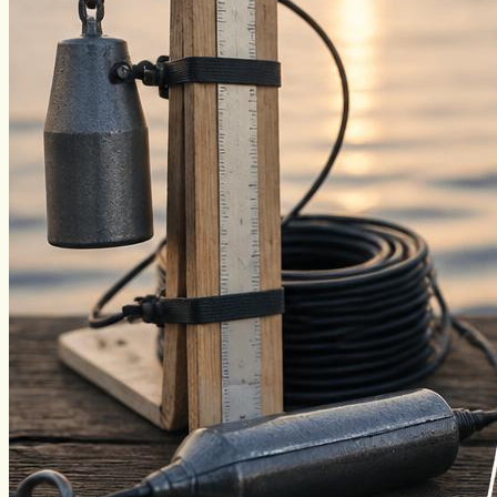
Нахлыст
Снаряжение
Эхолоты
Лодки и моторы
Узлы
Рецепты
Разное
Меню