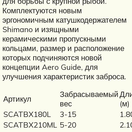
для борьбы с крупной рыбой.
Комплектуются новым
эргономичным катушкодержателем
Shimano и изящными
керамическими пропускными
кольцами, размер и расположение
которых подчиняются новой
концепции Aero Guide, для
улучшения характеристик заброса.
Забрасываемый
Дл
Артикул
вес
(м)
SCATBX180L
3-15
1.8
SCATBX210ML
5-20
2.1