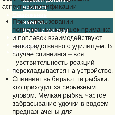
аспекты классификации:
Нахлыст
Снаряжение
При использовании
Эхолоты
поплавочных катушек приманка
Лодки и моторы
и поплавок взаимодействуют
Узлы
Рецепты
непосредственно с удилищем. В
Разное
случае спиннинга – вся
чувствительность реакций
Меню
перекладывается на устройство.
Спиннинг выбирают те рыбаки,
кто приходит за серьезным
уловом. Мелкая рыбка, частое
забрасывание удочки в водоем
предназначены для