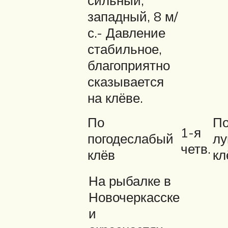
сильный,
западный, 8 м/
с.- Давление
стабильное,
благоприятно
сказывается
на клёве.
По
П
1-я
погодеслабый
лу
четв.
клёв
кл
На рыбалке в
Новочеркасске
и