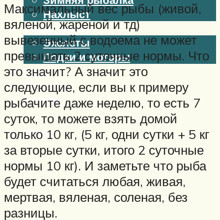
Максимальный вес рыбы (живой,
Нахлыст
вяленой, жареной и тд)
Снаряжение
вывезенный с водоема не может
Эхолоты
превышать 2 суточные нормы. Что
Лодки и моторы
это значит? А значит это
Узлы
Рецепты
следующие, если вы к примеру
Разное
рыбачите даже неделю, то есть 7
суток, то можете взять домой
Меню
только 10 кг, (5 кг, одни сутки + 5 кг
за вторые сутки, итого 2 суточные
нормы 10 кг). И заметьте что рыба
будет считаться любая, живая,
мертвая, вяленая, соленая, без
разницы.