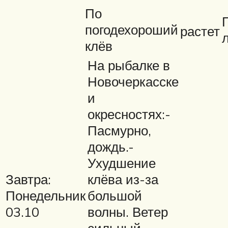
По
погодехороший
растет
клёв
На рыбалке в
Новочеркасске
и
окресностях:-
Пасмурно,
дождь.-
Ухудшение
Завтра:
клёва из-за
Понедельник
большой
03.10
волны. Ветер