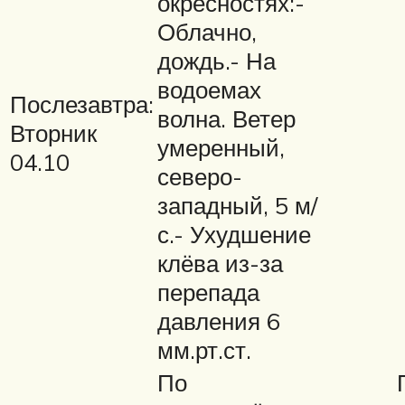
окресностях:-
Облачно,
дождь.- На
водоемах
Послезавтра:
волна. Ветер
Вторник
умеренный,
04.10
северо-
западный, 5 м/
с.- Ухудшение
клёва из-за
перепада
давления 6
мм.рт.ст.
По