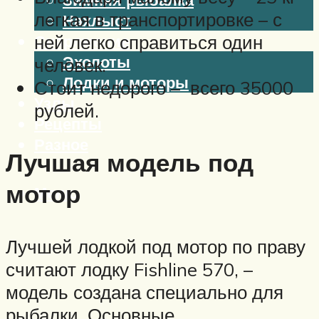
легкая в транспортировке – с
Нахлыст
ней легко справиться один
Снаряжение
Эхолоты
человек.
Лодки и моторы
Стоит недорого – всего 35000
Узлы
рублей.
Рецепты
Разное
Лучшая модель под
мотор
Меню
Лучшей лодкой под мотор по праву
считают лодку Fishline 570, –
модель создана специально для
рыбалки. Основные