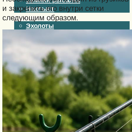
и закрепить его внутри сетки
Нахлыст
следующим образом.
Снаряжение
Эхолоты
Лодки и моторы
Узлы
Рецепты
Разное
Меню