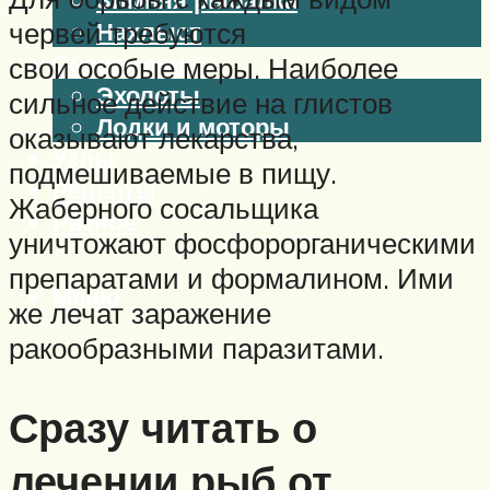
червей требуются
Нахлыст
Снаряжение
свои особые меры. Наиболее
Эхолоты
сильное действие на глистов
Лодки и моторы
оказывают лекарства,
Узлы
подмешиваемые в пищу.
Рецепты
Жаберного сосальщика
Разное
уничтожают фосфорорганическими
препаратами и формалином. Ими
Меню
же лечат заражение
ракообразными паразитами.
Сразу читать о
лечении рыб от