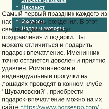
Нахлыст
Самый первый праздник каждого из
Снаряжение
нас — это день рождения. В этот
Эхолоты
Лодки и моторы
светлый день все несут
Узлы
поздравления и подарки. Вы
Рецепты
можете отличиться и подарить
Разное
подарок впечатление. Именинник
точно останется доволен и приятно
Меню
удивлен. Роматические и
индивидуальные прогулки на
лошадях проводят в конном клубе
“Шуваловский”, приобрести
подарок-впечатление можно на их
сайте
https://www.horsespb.com/
.